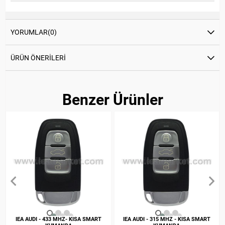
YORUMLAR
(0)
ÜRÜN ÖNERILERI
Benzer Ürünler
IEA AUDI - 433 MHZ- KISA SMART
IEA AUDI - 315 MHZ - KISA SMART