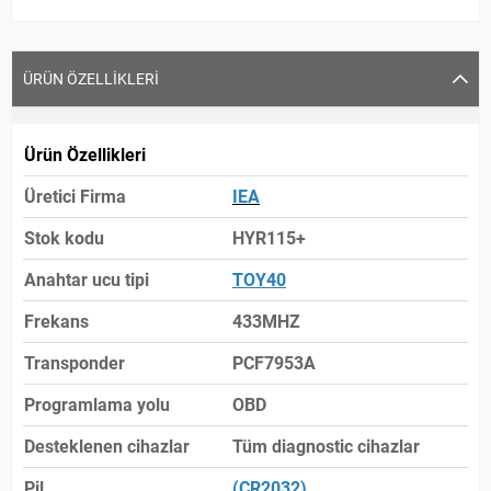
ÜRÜN ÖZELLIKLERI
Ürün Özellikleri
Üretici Firma
IEA
Stok kodu
HYR115+
Anahtar ucu tipi
TOY40
Frekans
433MHZ
Transponder
PCF7953A
Programlama yolu
OBD
Desteklenen cihazlar
Tüm diagnostic cihazlar
Pil
(CR2032)