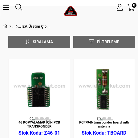
0
IEA Üretim Çipler
SIRALAMA
FILTRELEME
46 KOPYALAMAK İÇİN PCB
PCF7946 transponder board with
TRANSPONDER
antenna
Z46-01
TBOARD