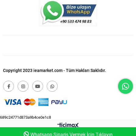
Copyright 2023 ieamarket.com - Tüm Hakları Saklıdır.
689c24771d873a9b4ce0e1c8
Whatsapp Sipariş Vermek İçin Tıklayın