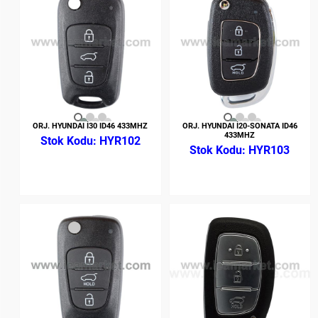
ORJ. HYUNDAI İ30 ID46 433MHZ
ORJ. HYUNDAI İ20-SONATA ID46
433MHZ
HYR102
HYR103