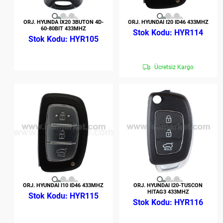
ORJ. HYUNDA İX20 3BUTON 4D-
ORJ. HYUNDAI I20 ID46 433MHZ
60-80BIT 433MHZ
HYR114
HYR105
Ücretsiz Kargo
ORJ. HYUNDAI I10 ID46 433MHZ
ORJ. HYUNDAI I20-TUSCON
HITAG3 433MHZ
HYR115
HYR116