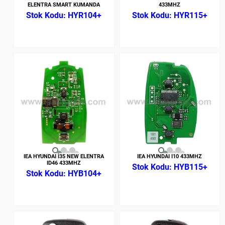
ELENTRA SMART KUMANDA
433MHZ
HYR104+
HYR115+
IEA HYUNDAI İ35 NEW ELENTRA
IEA HYUNDAI I10 433MHZ
ID46 433MHZ
HYB115+
HYB104+