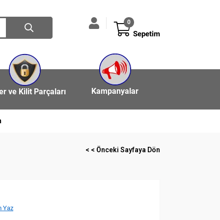
0
Sepetim
Kampanyalar
ler ve Kilit Parçaları
n
< < Önceki Sayfaya Dön
 Yaz