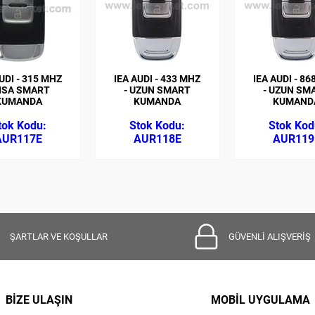
UDI - 315 MHZ
IEA AUDI - 433 MHZ
IEA AUDI - 8
KISA SMART
- UZUN SMART
- UZUN SM
KUMANDA
KUMANDA
KUMAND
AUR117E
AUR118E
AUR119
ŞARTLAR VE KOŞULLAR
GÜVENLİ ALIŞVERİŞ
BİZE ULAŞIN
MOBİL UYGULAMA