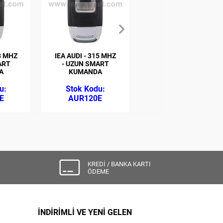
68 MHZ
IEA AUDI - 315 MHZ
IEA FIAT TEK
ART
- UZUN SMART
BUTON SUSTALI
A
KUMANDA
DOBLO-ALBEA
(ZEDFULLE)
433MHZ ID48
E
AUR120E
FIR105Z
KREDİ / BANKA KARTI
ÖDEME
İNDİRİMLİ VE YENİ GELEN