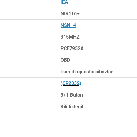
IEA
NIR116+
NSN14
315MHZ
PCF7952A
OBD
Tüm diagnostic cihazlar
(CR2032)
3+1 Buton
Kilitli değil