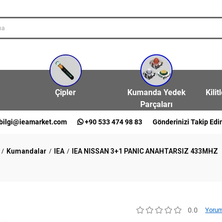
Çipler
Kumanda Yedek
Kilit
Parçaları
bilgi@ieamarket.com
+90 533 474 98 83
Gönderinizi Takip Edi
Kumandalar
IEA
IEA NISSAN 3+1 PANIC ANAHTARSIZ 433MHZ
0.0
Yorum