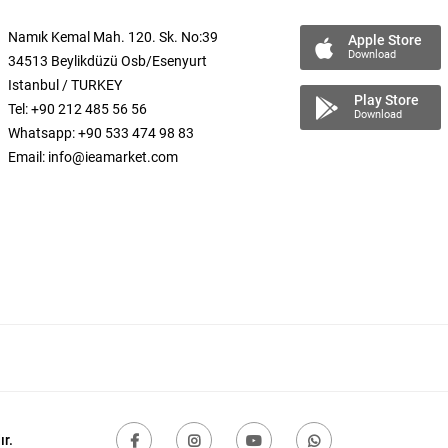
Namık Kemal
Mah.
120. Sk. No:39
Apple Store
Download
34513 Beylikdüzü Osb/Esenyurt
Istanbul / TURKEY
Play Store
Tel: +90 212 485 56 56
Download
Whatsapp: +90 533 474 98 83
Email:
info@ieamarket.com
r.