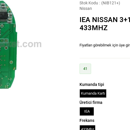
Stok Kodu
(NIB121+)
Nissan
IEA NISSAN 3+
433MHZ
Fiyatları görebilmek için üye gir
41
Kumanda tipi
Kumanda Kartı
Üretici firma
IEA
Frekans
433Mhz