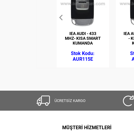
IEA AUDI - 433
IEA A
MHZ- KISA SMART
- 
KUMANDA
AUR115E
ÜCRETSİZ KARGO
MÜŞTERİ HİZMETLERİ