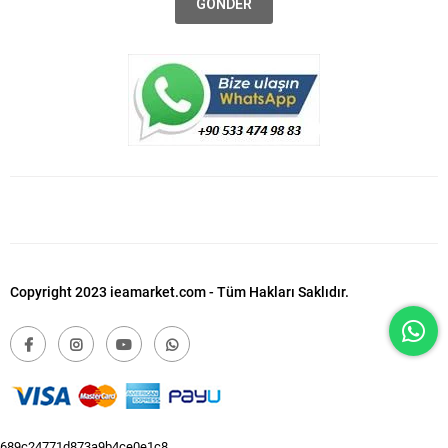
GÖNDER
Copyright 2023 ieamarket.com - Tüm Hakları Saklıdır.
689c24771d873a9b4ce0e1c8