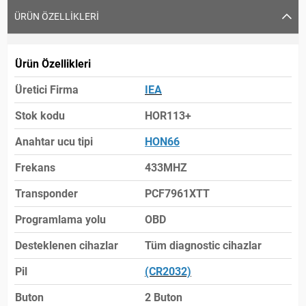
ÜRÜN ÖZELLIKLERI
Ürün Özellikleri
Üretici Firma
IEA
Stok kodu
HOR113+
Anahtar ucu tipi
HON66
Frekans
433MHZ
Transponder
PCF7961XTT
Programlama yolu
OBD
Desteklenen cihazlar
Tüm diagnostic cihazlar
Pil
(CR2032)
Buton
2 Buton