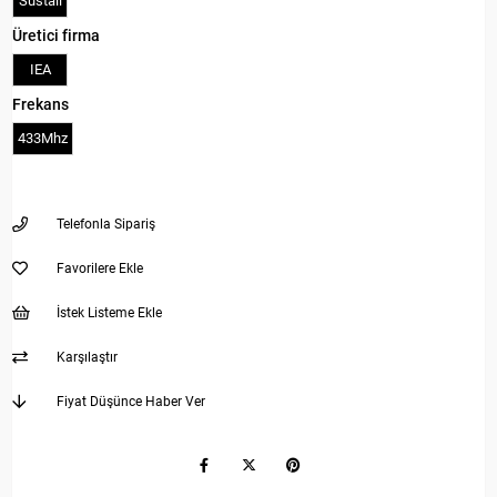
Sustalı
Üretici firma
IEA
Frekans
433Mhz
Telefonla Sipariş
Favorilere Ekle
İstek Listeme Ekle
Karşılaştır
Fiyat Düşünce Haber Ver