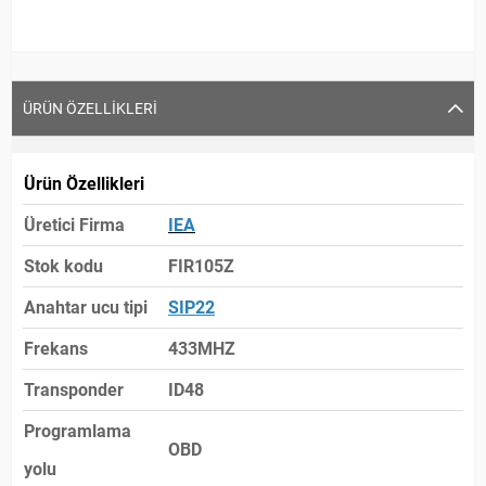
ÜRÜN ÖZELLIKLERI
Ürün Özellikleri
Üretici Firma
IEA
Stok kodu
FIR105Z
Anahtar ucu tipi
SIP22
Frekans
433MHZ
Transponder
ID48
Programlama
OBD
yolu