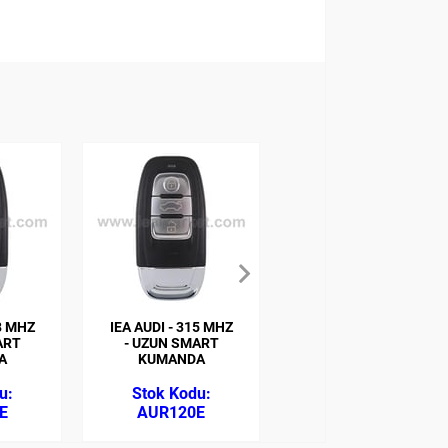
68 MHZ
IEA AUDI - 315 MHZ
IEA FIAT TEK
ART
- UZUN SMART
BUTON SUSTALI
A
KUMANDA
DOBLO-ALBEA
(ZEDFULLE)
433MHZ ID48
E
AUR120E
FIR105Z