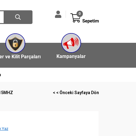
0
Sepetim
Kampanyalar
ler ve Kilit Parçaları
n
315MHZ
< < Önceki Sayfaya Dön
 Yaz