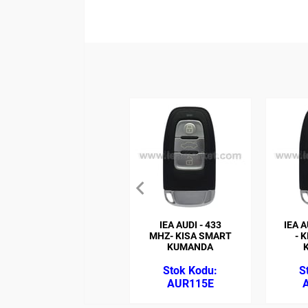
IEA AUDI - 433
IEA A
MHZ- KISA SMART
- 
KUMANDA
AUR115E