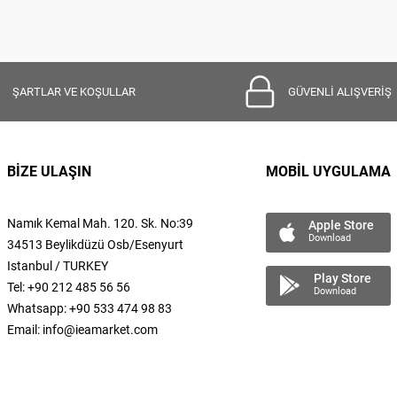
ŞARTLAR VE KOŞULLAR
GÜVENLİ ALIŞVERİŞ
BİZE ULAŞIN
MOBİL UYGULAMA
Namık Kemal
Mah.
120. Sk. No:39
Apple Store
Download
34513 Beylikdüzü Osb/Esenyurt
Istanbul / TURKEY
Play Store
Tel: +90 212 485 56 56
Download
Whatsapp: +90 533 474 98 83
Email:
info@ieamarket.com