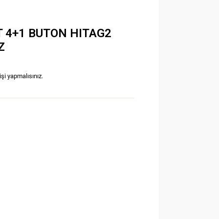
T 4+1 BUTON HITAG2
Z
işi yapmalısınız.