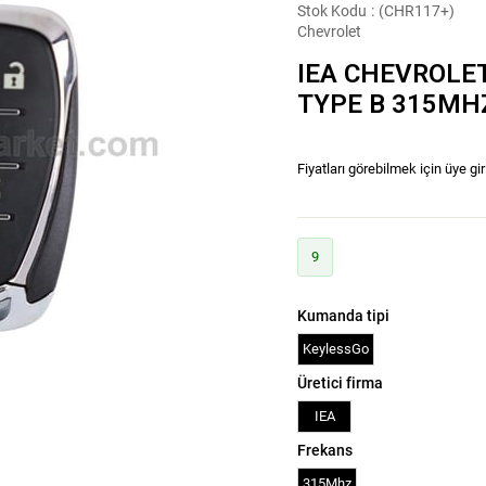
Stok Kodu
(CHR117+)
Chevrolet
IEA CHEVROLE
TYPE B 315MH
Fiyatları görebilmek için üye gir
9
Kumanda tipi
KeylessGo
Üretici firma
IEA
Frekans
315Mhz