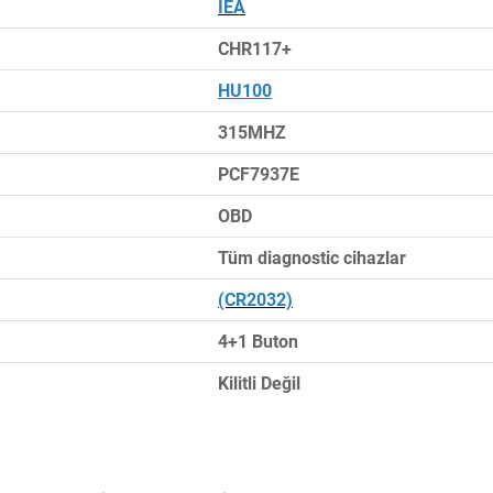
IEA
CHR117+
HU100
315MHZ
PCF7937E
OBD
Tüm diagnostic cihazlar
(CR2032)
4+1 Buton
Kilitli Değil