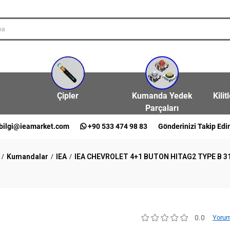
Çipler
Kumanda Yedek
Kilit
Parçaları
bilgi@ieamarket.com
+90 533 474 98 83
Gönderinizi Takip Edi
Kumandalar
IEA
IEA CHEVROLET 4+1 BUTON HITAG2 TYPE B 
0.0
Yorum