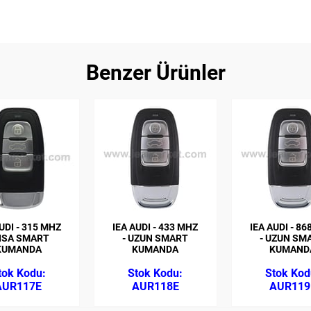
Benzer Ürünler
UDI - 315 MHZ
IEA AUDI - 433 MHZ
IEA AUDI - 8
KISA SMART
- UZUN SMART
- UZUN SM
KUMANDA
KUMANDA
KUMAND
AUR117E
AUR118E
AUR119