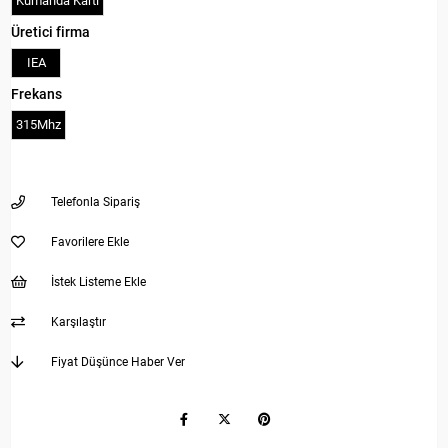
Kumanda Kartı
Üretici firma
IEA
Frekans
315Mhz
Telefonla Sipariş
Favorilere Ekle
İstek Listeme Ekle
Karşılaştır
Fiyat Düşünce Haber Ver