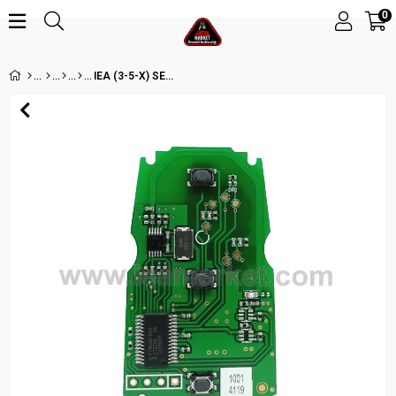
0
IEA (3-5-X) SERİSİ 315MHZ ANAHTAR KEYLESS GO