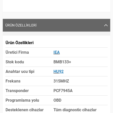
ÜRÜN ÖZELLIKLERI
Ürün Özellikleri
Üretici Firma
IEA
Stok kodu
BMB133+
Anahtar ucu tipi
HU
92
Frekans
315MHZ
Transponder
PCF7945A
Programlama yolu
OBD
Desteklenen cihazlar
Tüm diagnostic cihazlar