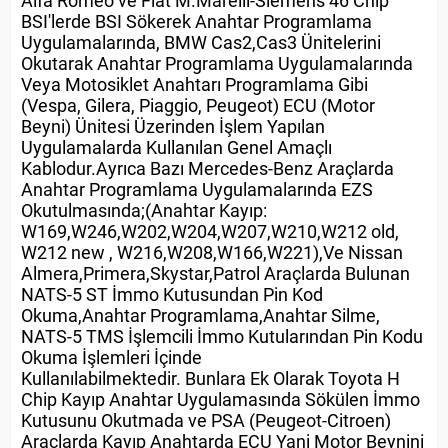
Alfa Romeo ve Fiat M.Marelli-Siemens 46 Chip
BSI'lerde BSI Sökerek Anahtar Programlama
Uygulamalarında, BMW Cas2,Cas3 Ünitelerini
Okutarak Anahtar Programlama Uygulamalarında
Veya Motosiklet Anahtarı Programlama Gibi
(Vespa, Gilera, Piaggio, Peugeot) ECU (Motor
Beyni) Ünitesi Üzerinden İşlem Yapılan
Uygulamalarda Kullanılan Genel Amaçlı
Kablodur.Ayrıca Bazı Mercedes-Benz Araçlarda
Anahtar Programlama Uygulamalarında EZS
Okutulmasında;(Anahtar Kayıp:
W169,W246,W202,W204,W207,W210,W212 old,
W212 new , W216,W208,W166,W221),Ve Nissan
Almera,Primera,Skystar,Patrol Araçlarda Bulunan
NATS-5 ST İmmo Kutusundan Pin Kod
Okuma,Anahtar Programlama,Anahtar Silme,
NATS-5 TMS İşlemcili İmmo Kutularından Pin Kodu
Okuma İşlemleri İçinde
Kullanılabilmektedir. Bunlara Ek Olarak Toyota H
Chip Kayıp Anahtar Uygulamasında Sökülen İmmo
Kutusunu Okutmada ve PSA (Peugeot-Citroen)
Araçlarda Kayıp Anahtarda ECU Yani Motor Beynini