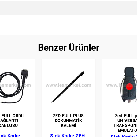
Benzer Ürünler
-FULL OBDII
ZED-FULL PLUS
Zed-FULL p
BAĞLANTI
DOKUNMATİK
UNIVERS
KABLOSU
KALEMİ
TRANSPON
EMULAT
ZFH-