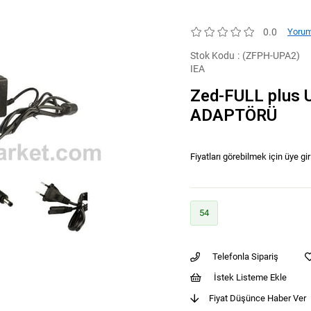
0.0
Yorum
Stok Kodu
(ZFPH-UPA2)
IEA
Zed-FULL plus
ADAPTÖRÜ
Fiyatları görebilmek için üye gir
54
Telefonla Sipariş
İstek Listeme Ekle
Fiyat Düşünce Haber Ver