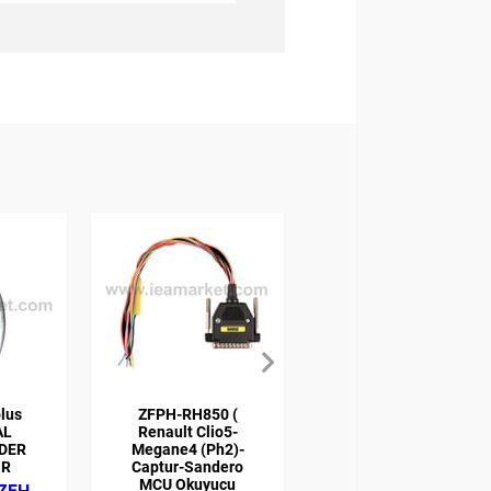
lus
ZFPH-RH850 (
VAG MQBX
AL
Renault Clio5-
CLUSTER V850
DER
Megane4 (Ph2)-
MCU Okuyucu
OR
Captur-Sandero
Modülü
MCU Okuyucu