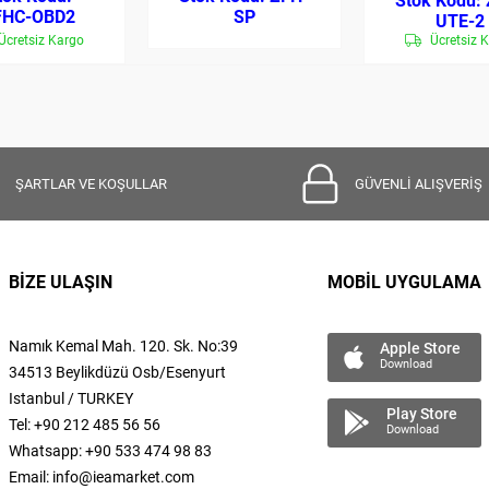
FHC-OBD2
SP
UTE-2
Ücretsiz Kargo
Ücretsiz 
ŞARTLAR VE KOŞULLAR
GÜVENLİ ALIŞVERİŞ
BİZE ULAŞIN
MOBİL UYGULAMA
Namık Kemal
Mah.
120. Sk. No:39
Apple Store
Download
34513 Beylikdüzü Osb/Esenyurt
Istanbul / TURKEY
Play Store
Tel: +90 212 485 56 56
Download
Whatsapp: +90 533 474 98 83
Email:
info@ieamarket.com