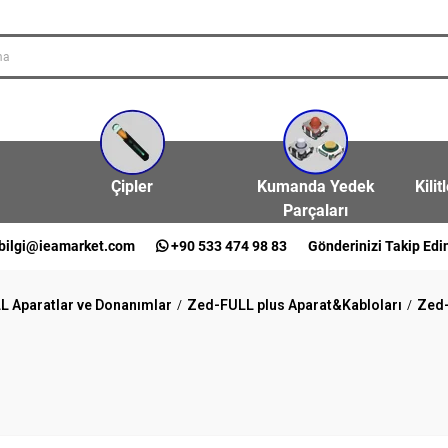
Çipler
Kumanda Yedek
Kilit
Parçaları
bilgi@ieamarket.com
+90 533 474 98 83
Gönderinizi Takip Edi
L Aparatlar ve Donanımlar
Zed-FULL plus Aparat&Kabloları
Zed