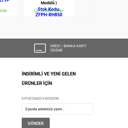
ZFH-
Modülü )
ZFPH-MQBX
Kargo
Ücretsiz Kargo
Ücretsiz Kargo
ZFPH-RH850
KREDİ / BANKA KARTI
ÖDEME
İNDİRİMLİ VE YENİ GELEN
ÜRÜNLER İÇİN
E-POSTANIZI KAYDEDİN
GÖNDER