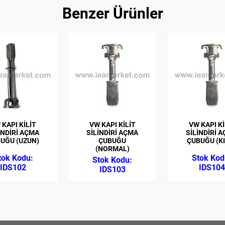
Benzer Ürünler
 KAPI KİLİT
VW KAPI KİLİT
VW KAPI Kİ
İNDİRİ AÇMA
SİLİNDİRİ AÇMA
SİLİNDİRİ 
UĞU (UZUN)
ÇUBUĞU
ÇUBUĞU (K
(NORMAL)
IDS102
IDS104
IDS103