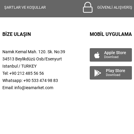
ŞARTLAR VE KOŞULLAR
GÜVENLİ ALIŞVERİŞ
BİZE ULAŞIN
MOBİL UYGULAMA
Namık Kemal
Mah.
120. Sk. No:39
Apple Store
Download
34513 Beylikdüzü Osb/Esenyurt
Istanbul / TURKEY
Play Store
Tel: +90 212 485 56 56
Download
Whatsapp: +90 533 474 98 83
Email:
info@ieamarket.com