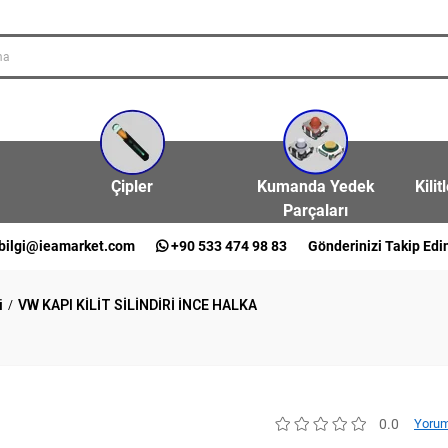
Çipler
Kumanda Yedek
Kilit
Parçaları
bilgi@ieamarket.com
+90 533 474 98 83
Gönderinizi Takip Edi
i
VW KAPI KİLİT SİLİNDİRİ İNCE HALKA
0.0
Yorum