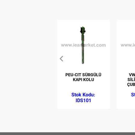
PEU-CIT SÜRGÜLÜ
VW
KAPI KOLU
SİL
ÇUB
IDS101