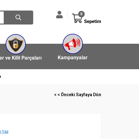
0
Sepetim
Kampanyalar
ler ve Kilit Parçaları
n
< < Önceki Sayfaya Dön
 Yaz