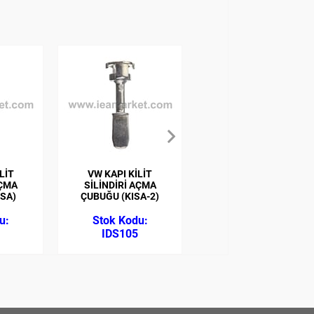
LİT
VW KAPI KİLİT
VW KAPI KİLİT
AÇMA
SİLİNDİRİ AÇMA
SİLİNDİRİ AÇMA
ISA)
ÇUBUĞU (KISA-2)
ÇUBUĞU (KISA-3)
IDS105
IDS106