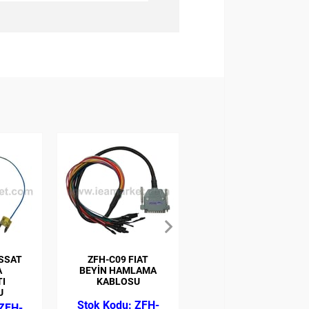
ASSAT
ZFH-C09 FIAT
CHRYSLER VPW
A
BEYİN HAMLAMA
SİSTEM DONGLE
I
KABLOSU
U
ZFH-
ZFH-
ZFH-