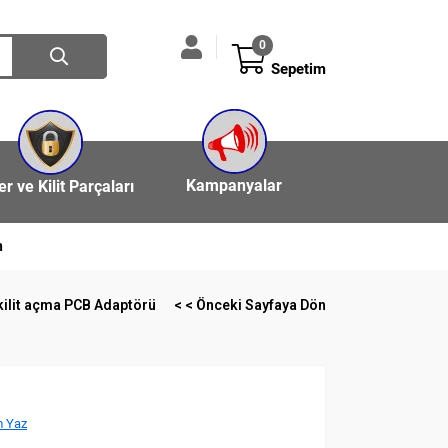
0
Sepetim
Kampanyalar
ler ve Kilit Parçaları
n
kilit açma PCB Adaptörü
< < Önceki Sayfaya Dön
 Yaz