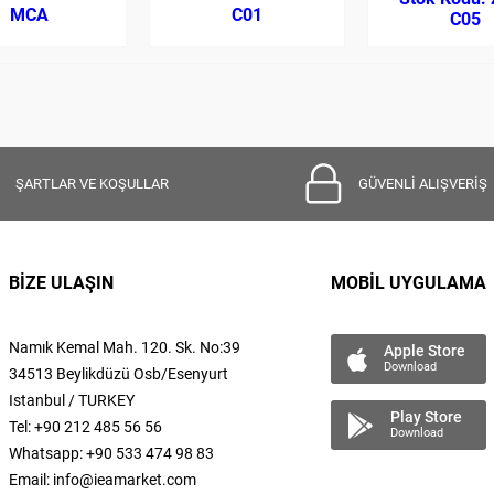
MCA
C01
C05
ŞARTLAR VE KOŞULLAR
GÜVENLİ ALIŞVERİŞ
BİZE ULAŞIN
MOBİL UYGULAMA
Namık Kemal
Mah.
120. Sk. No:39
Apple Store
Download
34513 Beylikdüzü Osb/Esenyurt
Istanbul / TURKEY
Play Store
Tel: +90 212 485 56 56
Download
Whatsapp: +90 533 474 98 83
Email:
info@ieamarket.com