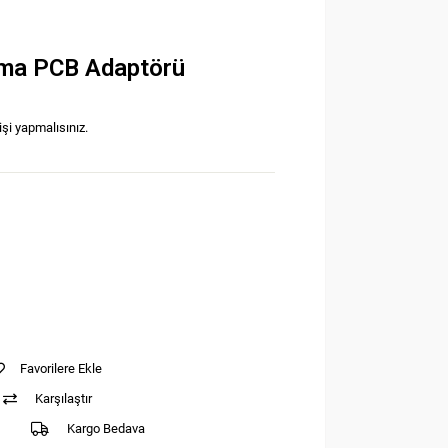
)
çma PCB Adaptörü
işi yapmalısınız.
Favorilere Ekle
Karşılaştır
Kargo Bedava