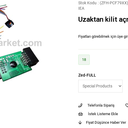
Stok Kodu
(ZFH-PCF79XX
IEA
Uzaktan kilit a
Fiyatları görebilmek için üye gir
18
Zed-FULL
Telefonla Sipariş
İstek Listeme Ekle
Fiyat Düşünce Haber Ver