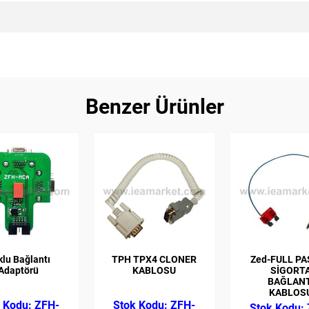
Benzer Ürünler
lu Bağlantı
TPH TPX4 CLONER
Zed-FULL P
Adaptörü
KABLOSU
SİGORT
BAĞLANT
KABLOS
ZFH-
ZFH-