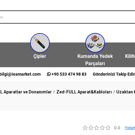
Çipler
Kumanda Yedek
Kilit
Parçaları
bilgi@ieamarket.com
+90 533 474 98 83
Gönderinizi Takip Edi
L Aparatlar ve Donanımlar
Zed-FULL Aparat&Kabloları
Uzaktan 
0.0
Yorum