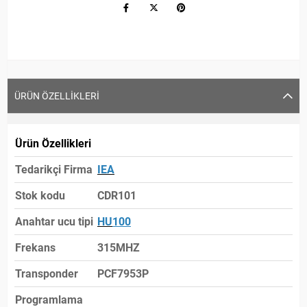
ÜRÜN ÖZELLIKLERI
Ürün Özellikleri
Tedarikçi Firma
IEA
Stok kodu
CDR101
Anahtar ucu tipi
HU
100
Frekans
315MHZ
Transponder
PCF7953P
Programlama