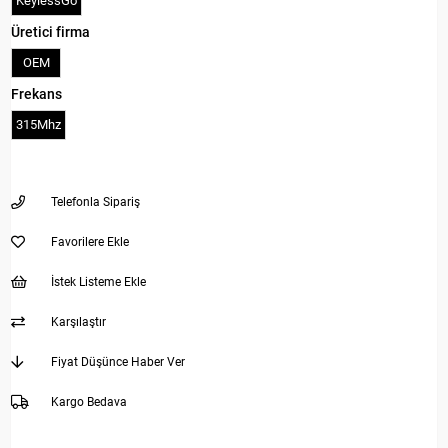
KeylessGo
Üretici firma
OEM
Frekans
315Mhz
Telefonla Sipariş
Favorilere Ekle
İstek Listeme Ekle
Karşılaştır
Fiyat Düşünce Haber Ver
Kargo Bedava