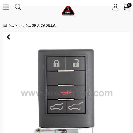
0
ORJ. CADILLAC 4-5-6 BUTON SMART KUMANDALAR 315MHZ