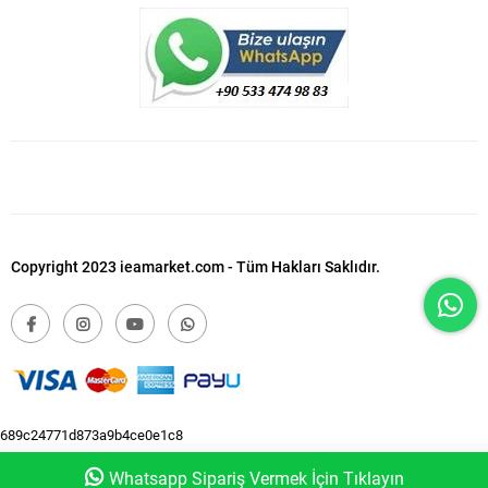
Copyright 2023 ieamarket.com - Tüm Hakları Saklıdır.
689c24771d873a9b4ce0e1c8
Whatsapp Sipariş Vermek İçin Tıklayın