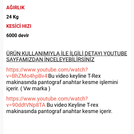
AĞIRLIK
24 Kg
KESİCİ HIZI
6000 devir
ÜRÜN KULLANIMIYLA İLE İLGİLİ DETAYI YOUTUBE
SAYFAMIZDAN İNCELEYEBİLİRSİNİZ
https://www.youtube.com/watch?
v=BhZMo4hpBv4
Bu video keyline T-Rex
makinasında pantograf anahtar kesme işlemini
içerir. ( Vw marka )
https://www.youtube.com/watch?
v=90ddtVNp8TA
Bu video Keyline T-rex
makinasında pantograf anahtar kesme içerir.