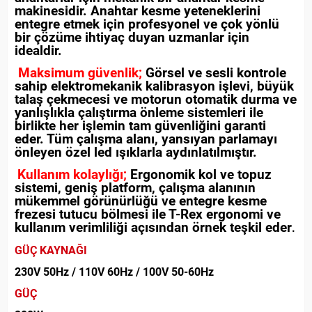
makinesidir. Anahtar kesme yeteneklerini
entegre etmek için profesyonel ve çok yönlü
bir çözüme ihtiyaç duyan uzmanlar için
idealdir.
Maksimum güvenlik;
Görsel ve sesli kontrole
sahip elektromekanik kalibrasyon işlevi, büyük
talaş çekmecesi ve motorun otomatik durma ve
yanlışlıkla çalıştırma önleme sistemleri ile
birlikte her işlemin tam güvenliğini garanti
eder. Tüm çalışma alanı, yansıyan parlamayı
önleyen özel led ışıklarla aydınlatılmıştır.
Kullanım kolaylığı;
Ergonomik kol ve topuz
sistemi, geniş platform, çalışma alanının
mükemmel görünürlüğü ve entegre kesme
frezesi tutucu bölmesi ile T-Rex ergonomi ve
kullanım verimliliği açısından örnek teşkil eder
.
GÜÇ KAYNAĞI
230V 50Hz / 110V 60Hz / 100V 50-60Hz
GÜÇ