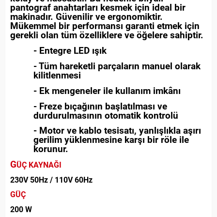
pantograf anahtarları kesmek için ideal bir
makinadır. Güvenilir ve ergonomiktir.
Mükemmel bir performansı garanti etmek için
gerekli olan tüm özelliklere ve öğelere sahiptir.
- Entegre LED ışık
- Tüm hareketli parçaların manuel olarak
kilitlenmesi
- Ek mengeneler ile kullanım imkânı
- Freze bıçağının başlatılması ve
durdurulmasının otomatik kontrolü
- Motor ve kablo tesisatı, yanlışlıkla aşırı
gerilim yüklenmesine karşı bir röle ile
korunur.
G
ÜÇ KAYNAĞI
230V 50Hz / 110V 60Hz
GÜÇ
200 W