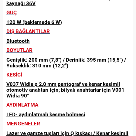
kaynağı 36V
GÜÇ
120 W (beklemede 6 W)
DIŞ BAĞLANTILAR
Bluetooth
BOYUTLAR
Genişlik: 200 mm (7,8") / Derinlik: 395 mm (15,5") /
Yükseklik: 310 mm (12,2")
KESİCİ
V037 Widia ø 2,0 mm pantograf ve kenar kesimli
otomotiv anahtarı için; bilyalı anahtarlar için V001
Widia 90°
AYDINLATMA
LED- aydınlatmalı kesme bölmesi
MENGENELER
Lazer ve gamze tuşları için Q kıskacı / Kenar kesimli