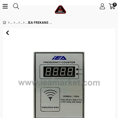
0
IEA FREKANS SAYAÇ 315-868 MHZ- ASK/FSK ALGILAMA