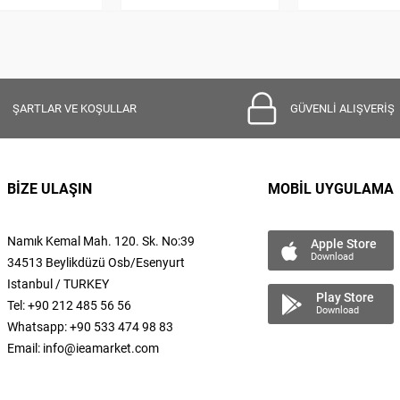
ŞARTLAR VE KOŞULLAR
GÜVENLİ ALIŞVERİŞ
BİZE ULAŞIN
MOBİL UYGULAMA
Namık Kemal
Mah.
120. Sk. No:39
Apple Store
Download
34513 Beylikdüzü Osb/Esenyurt
Istanbul / TURKEY
Play Store
Tel: +90 212 485 56 56
Download
Whatsapp: +90 533 474 98 83
Email:
info@ieamarket.com