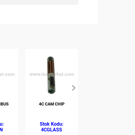
NBUS
4C CAM CHIP
4D 60 DST 80 BIT
CHIP
N
4CGLASS
4DG60