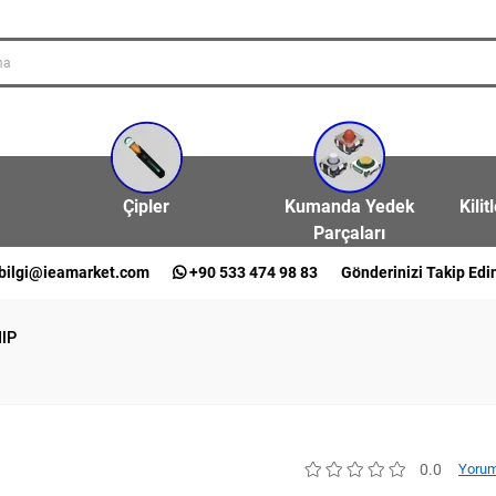
Çipler
Kumanda Yedek
Kilit
Parçaları
bilgi@ieamarket.com
+90 533 474 98 83
Gönderinizi Takip Edi
HIP
0.0
Yorum