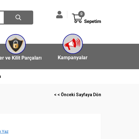
0
Sepetim
Kampanyalar
ler ve Kilit Parçaları
n
< < Önceki Sayfaya Dön
 Yaz