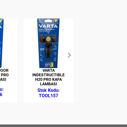
DOOR
VARTA
VARTA OUTDOOR
 PRO
INDESTRUCTIBLE
SPORTS H20 PRO
ASI
H20 PRO KAFA
KAFA LAMBASI
LAMBASI
6
TOOL158
TOOL157