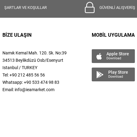
ŞARTLAR VE KOŞULLAR
GÜVENLİ ALIŞVERİŞ
BİZE ULAŞIN
MOBİL UYGULAMA
Namık Kemal
Mah.
120. Sk. No:39
Apple Store
Download
34513 Beylikdüzü Osb/Esenyurt
Istanbul / TURKEY
Play Store
Tel: +90 212 485 56 56
Download
Whatsapp: +90 533 474 98 83
Email:
info@ieamarket.com