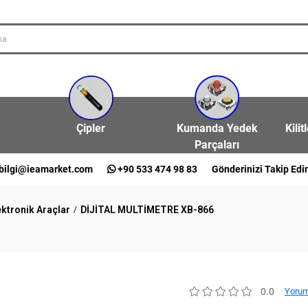
Çipler
Kumanda Yedek
Kilit
Parçaları
bilgi@ieamarket.com
+90 533 474 98 83
Gönderinizi Takip Edi
ektronik Araçlar
DİJİTAL MULTİMETRE XB-866
0.0
Yorum