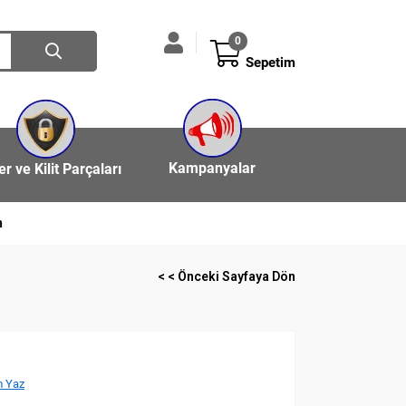
0
Sepetim
Kampanyalar
ler ve Kilit Parçaları
n
< < Önceki Sayfaya Dön
 Yaz