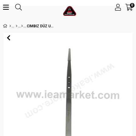
0
CIMBIZ DÜZ UZUN METALİK RENK