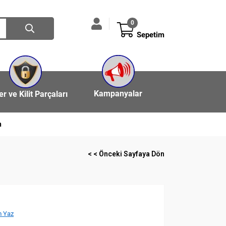
0
Sepetim
Kampanyalar
ler ve Kilit Parçaları
n
< < Önceki Sayfaya Dön
 Yaz