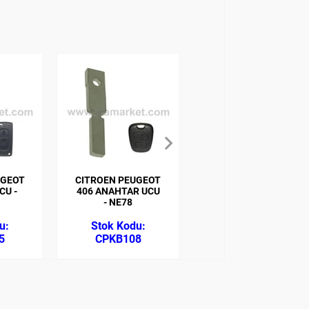
UGEOT
CITROEN PEUGEOT
FIAT ANAHTAR
CU -
406 ANAHTAR UCU
UCU - PANTOGRAF
- NE78
SIP22
5
CPKB108
FIKB102