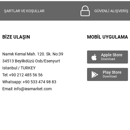
ŞARTLAR VE KOŞULLAR
GÜVENLİ ALIŞVERİŞ
BİZE ULAŞIN
MOBİL UYGULAMA
Namık Kemal
Mah.
120. Sk. No:39
Apple Store
Download
34513 Beylikdüzü Osb/Esenyurt
Istanbul / TURKEY
Play Store
Tel: +90 212 485 56 56
Download
Whatsapp: +90 533 474 98 83
Email:
info@ieamarket.com