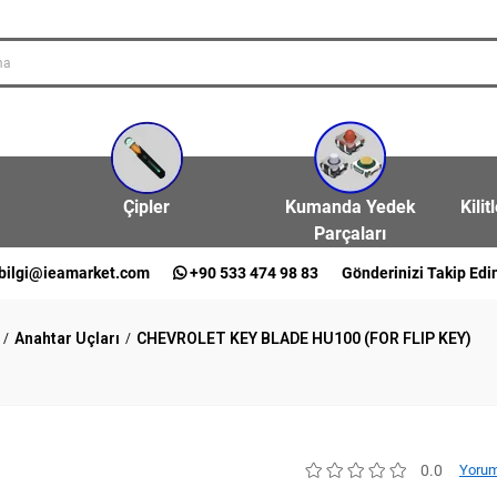
Çipler
Kumanda Yedek
Kilit
Parçaları
bilgi@ieamarket.com
+90 533 474 98 83
Gönderinizi Takip Edi
Anahtar Uçları
CHEVROLET KEY BLADE HU100 (FOR FLIP KEY)
0.0
Yorum