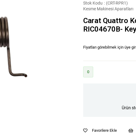
Stok Kodu
(CRT-RPR1)
Kesme Makinesi Aparatları
Carat Quattro Ko
RIC04670B- Key
Fiyatları görebilmek için üye gir
0
Ürün st
Favorilere Ekle