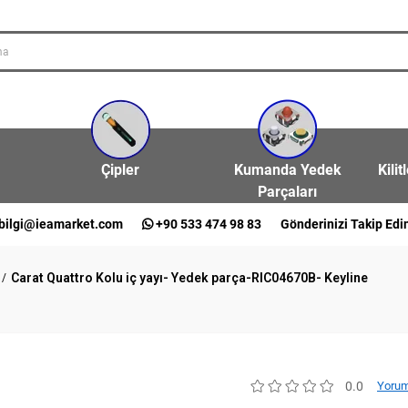
Çipler
Kumanda Yedek
Kilit
Parçaları
bilgi@ieamarket.com
+90 533 474 98 83
Gönderinizi Takip Edi
Carat Quattro Kolu iç yayı- Yedek parça-RIC04670B- Keyline
0.0
Yorum