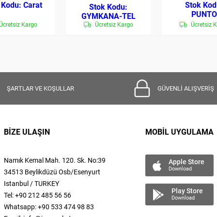
Carat
PUNT
GYMKANA-TEL
Ücretsiz Kargo
Ücretsiz Kargo
Ücretsiz 
ŞARTLAR VE KOŞULLAR
GÜVENLİ ALIŞVERİŞ
BİZE ULAŞIN
MOBİL UYGULAMA
Namık Kemal
Mah.
120. Sk. No:39
Apple Store
Download
34513 Beylikdüzü Osb/Esenyurt
Istanbul / TURKEY
Play Store
Tel: +90 212 485 56 56
Download
Whatsapp: +90 533 474 98 83