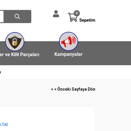
0
Sepetim
Kampanyalar
ler ve Kilit Parçaları
n
< < Önceki Sayfaya Dön
 Yaz