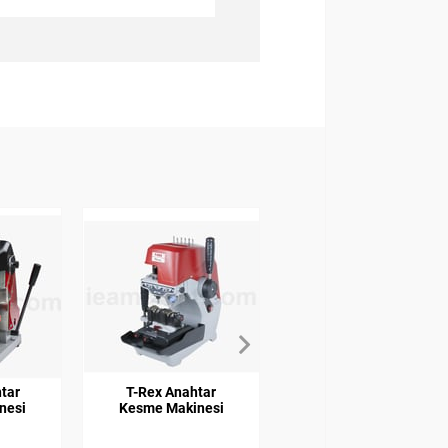
tar
T-Rex Anahtar
T-REX / PUNTO
nesi
Kesme Makinesi
STANDART
CUTTER