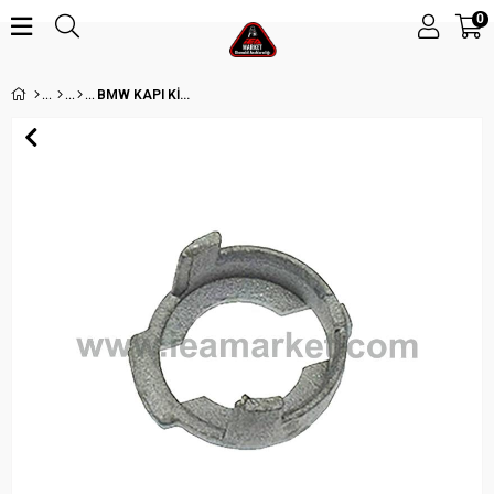
0
BMW KAPI KİLİDİ SİLİNDİR GÖRÜNÜMLÜ EŞYA 2-POD - X5