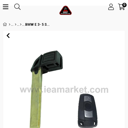
0
BMW E 3- 5 SERİES ANAHTAR UCU