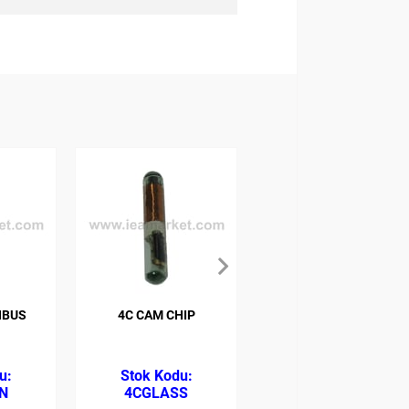
NBUS
4C CAM CHIP
4D 60 DST 80 BIT
CHIP
N
4CGLASS
4DG60