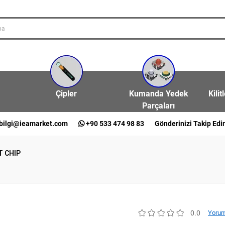
Çipler
Kumanda Yedek
Kilit
Parçaları
bilgi@ieamarket.com
+90 533 474 98 83
Gönderinizi Takip Edi
T CHIP
0.0
Yorum