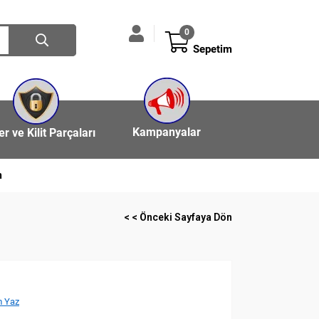
0
Sepetim
Kampanyalar
ler ve Kilit Parçaları
n
< < Önceki Sayfaya Dön
 Yaz