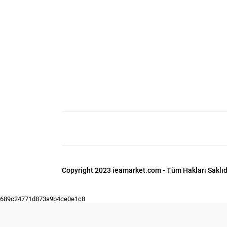
Copyright 2023 ieamarket.com - Tüm Hakları Saklıdı
689c24771d873a9b4ce0e1c8