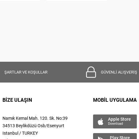
ŞARTLAR VE KOŞULLAR
GÜVENLİ ALIŞVERİŞ
BİZE ULAŞIN
MOBİL UYGULAMA
Namık Kemal
Mah.
120. Sk. No:39
Apple Store
Download
34513 Beylikdüzü Osb/Esenyurt
Istanbul / TURKEY
Play Store