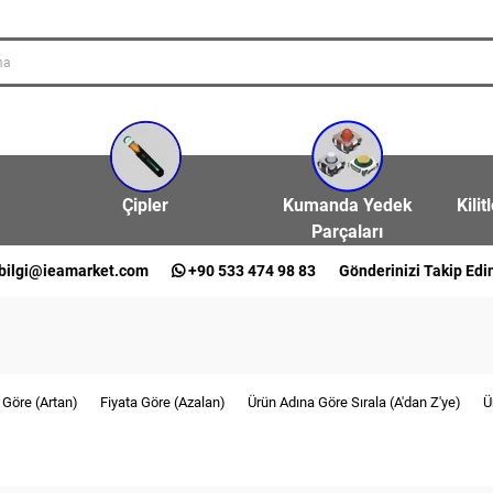
Çipler
Kumanda Yedek
Kilit
Parçaları
bilgi@ieamarket.com
+90 533 474 98 83
Gönderinizi Takip Edi
 Göre (Artan)
Fiyata Göre (Azalan)
Ürün Adına Göre Sırala (A'dan Z'ye)
Ü