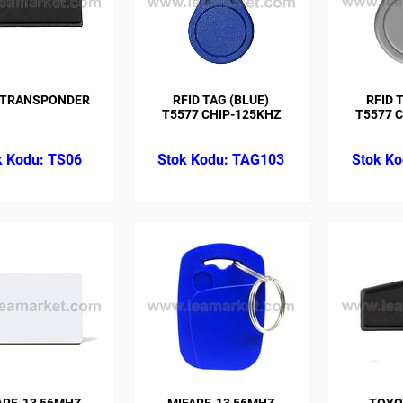
 TRANSPONDER
RFID TAG (BLUE)
RFID 
T5577 CHIP-125KHZ
T5577 
TS06
TAG103
ARE-13 56MHZ
MIFARE-13 56MHZ
TOYO