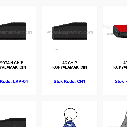
YOTA H CHIP
4C CHIP
4
YALAMAK İÇİN
KOPYALAMAK İÇİN
KOPYA
LKP-04
CN1