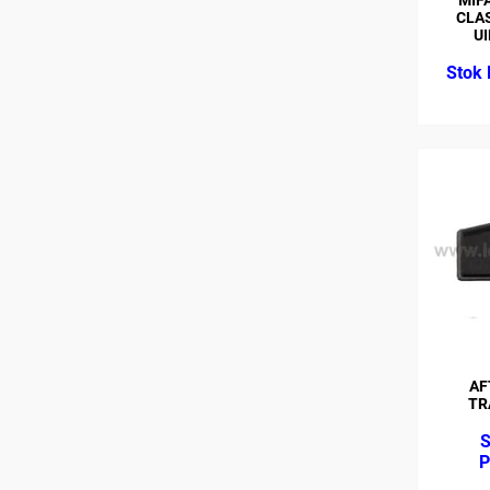
CLAS
UI
AF
TR
P