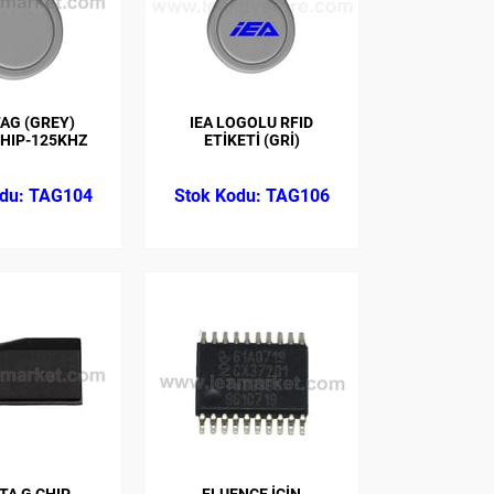
TAG (GREY)
IEA LOGOLU RFID
CHIP-125KHZ
ETİKETİ (GRİ)
TAG104
TAG106
TA G CHIP
FLUENCE İÇİN