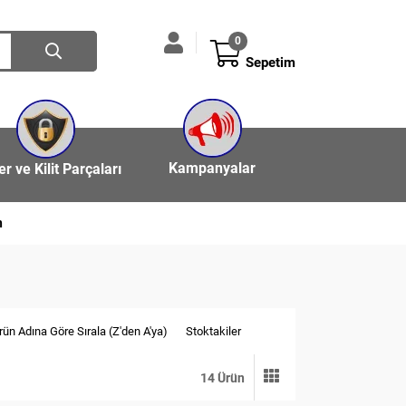
0
Sepetim
Kampanyalar
ler ve Kilit Parçaları
n
rün Adına Göre Sırala (Z'den A'ya)
Stoktakiler
14 Ürün