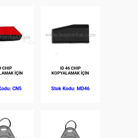
D CHIP
ID 46 CHIP
LAMAK İÇİN
KOPYALAMAK İÇİN
CN5
MD46