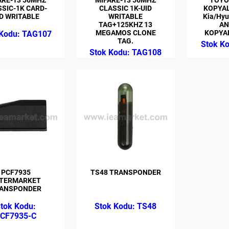
SIC-1K CARD-
CLASSIC 1K-UID
KOPYAL
D WRITABLE
WRITABLE
Kia/Hyu
TAG+125KHZ 13
AN
MEGAMOS CLONE
KOPYA
TAG107
TAG.
TAG108
PCF7935
TS48 TRANSPONDER
TERMARKET
ANSPONDER
TS48
CF7935-C