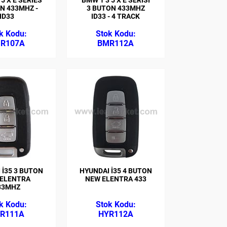
N 433MHZ -
3 BUTON 433MHZ
ID33
ID33 - 4 TRACK
R107A
BMR112A
 İ35 3 BUTON
HYUNDAI İ35 4 BUTON
 ELENTRA
NEW ELENTRA 433
33MHZ
R111A
HYR112A