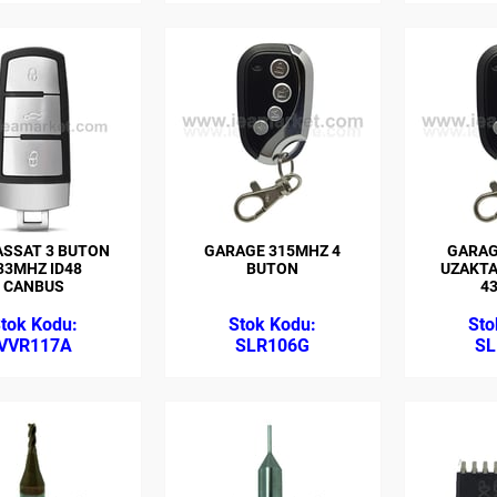
ASSAT 3 BUTON
GARAGE 315MHZ 4
GARAG
33MHZ ID48
BUTON
UZAKT
CANBUS
4
VVR117A
SLR106G
SL