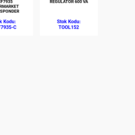
CF7935
REGÜLATÖR 600 VA
RMARKET
SPONDER
7935-C
TOOL152