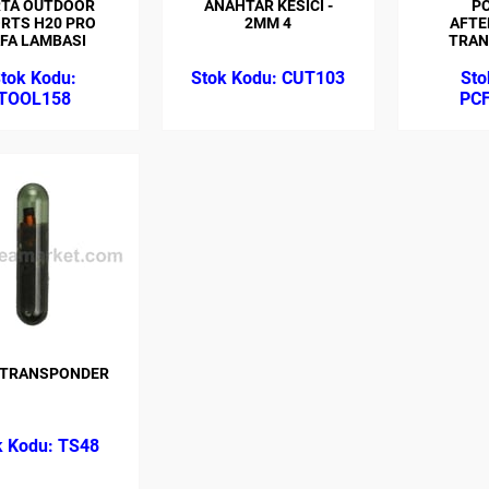
RTA OUTDOOR
ANAHTAR KESİCİ -
P
RTS H20 PRO
2MM 4
AFTE
FA LAMBASI
TRAN
CUT103
TOOL158
PCF
 TRANSPONDER
TS48