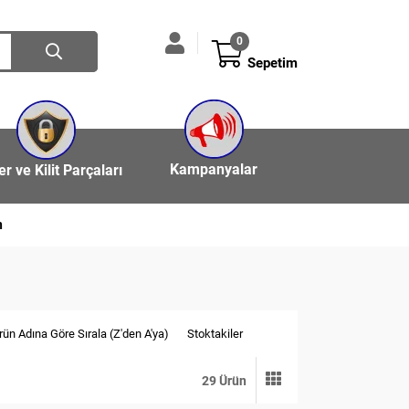
0
Sepetim
Kampanyalar
ler ve Kilit Parçaları
n
rün Adına Göre Sırala (Z'den A'ya)
Stoktakiler
29 Ürün