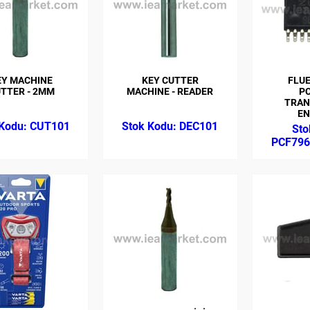
EY MACHINE
KEY CUTTER
FLUE
TTER - 2MM
MACHINE - READER
P
TRAN
EN
CUT101
DEC101
PCF796