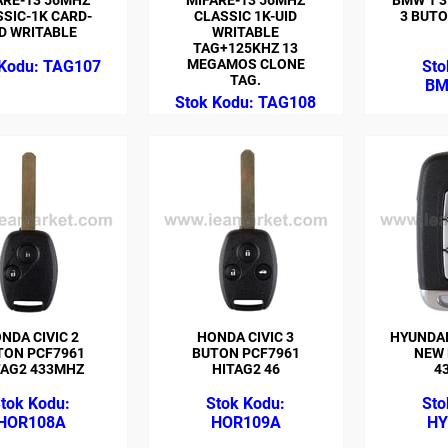
SIC-1K CARD-
CLASSIC 1K-UID
3 BUTO
D WRITABLE
WRITABLE
TAG+125KHZ 13
MEGAMOS CLONE
TAG107
TAG.
BM
TAG108
NDA CIVIC 2
HONDA CIVIC 3
HYUNDAI
TON PCF7961
BUTON PCF7961
NEW
TAG2 433MHZ
HITAG2 46
4
HOR108A
HOR109A
HY