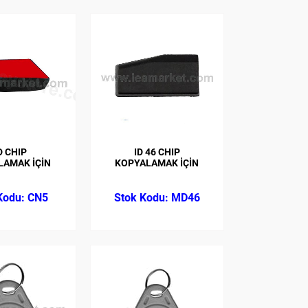
D CHIP
ID 46 CHIP
LAMAK İÇİN
KOPYALAMAK İÇİN
CN5
MD46