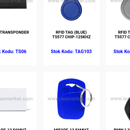
 TRANSPONDER
RFID TAG (BLUE)
RFID 
T5577 CHIP-125KHZ
T5577 
TS06
TAG103
ARE-13 56MHZ
MIFARE-13 56MHZ
BMW 1 3 