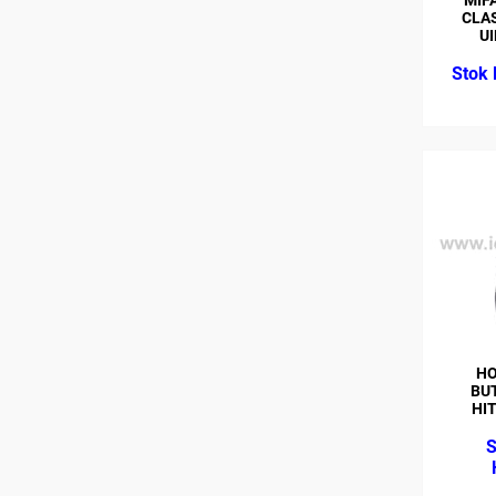
CLAS
UI
HO
BU
HI