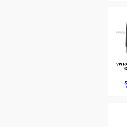
VW P
4