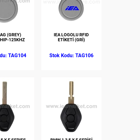
TAG (GREY)
IEA LOGOLU RFID
CHIP-125KHZ
ETİKETİ (GRİ)
TAG104
TAG106
5 X E SERIES
BMW 1 3 5 X E SERİSİ