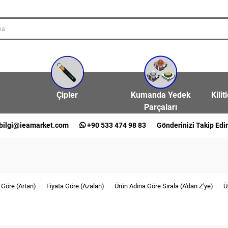
Çipler
Kumanda Yedek
Kilit
Parçaları
bilgi@ieamarket.com
+90 533 474 98 83
Gönderinizi Takip Edi
 Göre (Artan)
Fiyata Göre (Azalan)
Ürün Adına Göre Sırala (A'dan Z'ye)
Ü