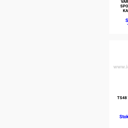
VA
SPO
KA
TS48