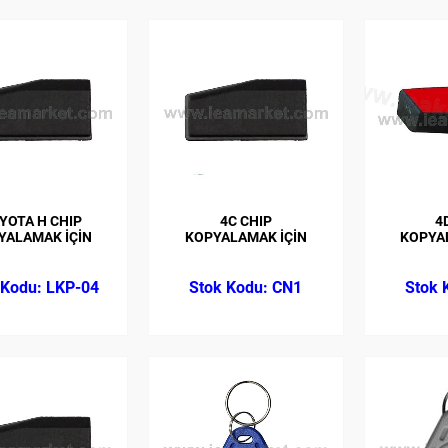
YOTA H CHIP
4C CHIP
4
YALAMAK İÇİN
KOPYALAMAK İÇİN
KOPYA
LKP-04
CN1