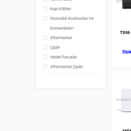
Kapı Kilitleri
Otomobil Anahtarları Ve
Kumandaları
TS06
Aftermarket
Çipler
Yedek Parçalar
Aftermarket Çipler
Kilitler Ve Kilit Parçaları
Aletler
Kampanyalar
Çilingir Aletleri
MIF