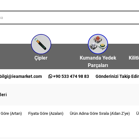
Çipler
Kumanda Yedek
Kilit
Parçaları
bilgi@ieamarket.com
+90 533 474 98 83
Gönderinizi Takip Edi
leri
 Göre (Artan)
Fiyata Göre (Azalan)
Ürün Adına Göre Sırala (A'dan Z'ye)
Ü