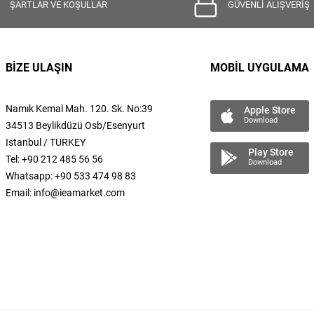
ŞARTLAR VE KOŞULLAR
GÜVENLİ ALIŞVERİŞ
BİZE ULAŞIN
MOBİL UYGULAMA
Namık Kemal
Mah.
120. Sk. No:39
Apple Store
Download
34513 Beylikdüzü Osb/Esenyurt
Istanbul / TURKEY
Play Store
Tel: +90 212 485 56 56
Download
Whatsapp: +90 533 474 98 83
Email:
info@ieamarket.com