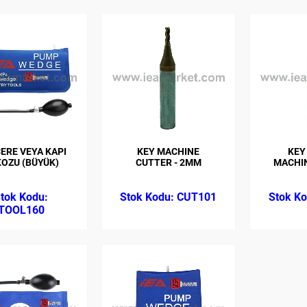
ERE VEYA KAPI
KEY MACHINE
KEY
OZU (BÜYÜK)
CUTTER - 2MM
MACHIN
CUT101
TOOL160