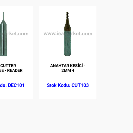
 CUTTER
ANAHTAR KESİCİ -
E - READER
2MM 4
DEC101
CUT103