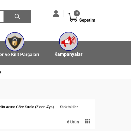
0
Sepetim
Kampanyalar
ler ve Kilit Parçaları
n
rün Adına Göre Sırala (Z'den A'ya)
Stoktakiler
6 Ürün