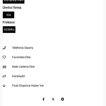
Kumanda Kartı
Üretici firma
IEA
Frekans
433Mhz
Telefonla Sipariş
Favorilere Ekle
İstek Listeme Ekle
Karşılaştır
Fiyat Düşünce Haber Ver