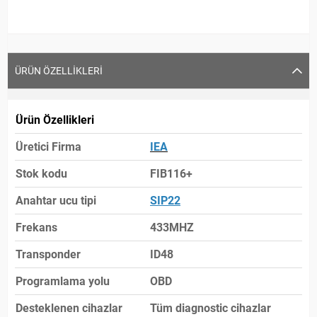
ÜRÜN ÖZELLIKLERI
Ürün Özellikleri
Üretici Firma
IEA
Stok kodu
FIB116+
Anahtar ucu tipi
SIP22
Frekans
433MHZ
Transponder
ID48
Programlama yolu
OBD
Desteklenen cihazlar
Tüm diagnostic cihazlar