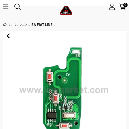
0
IEA FIAT LINEA 3 BUTON 433MHZ ID48