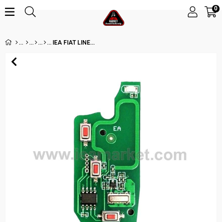
0
IEA FIAT LINEA 3 BUTON 433MHZ ID48