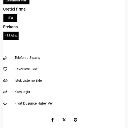
Kumanda Kartı
Üretici firma
IEA
Frekans
433Mhz
Telefonla Sipariş
Favorilere Ekle
İstek Listeme Ekle
Karşılaştır
Fiyat Düşünce Haber Ver