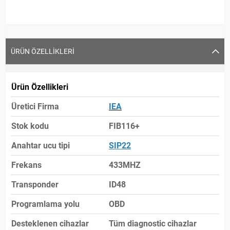
ÜRÜN ÖZELLIKLERI
Ürün Özellikleri
Üretici Firma
IEA
Stok kodu
FIB116+
Anahtar ucu tipi
SIP22
Frekans
433MHZ
Transponder
ID48
Programlama yolu
OBD
Desteklenen cihazlar
Tüm diagnostic cihazlar