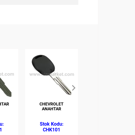
HTAR
CHEVROLET
CITROEN
ANAHTAR
ANAHTAR -
SIMPLEX
1
CHK101
CTK102