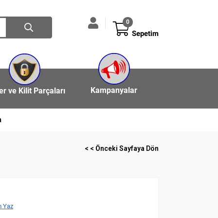
0
Sepetim
Kampanyalar
ler ve Kilit Parçaları
n
< < Önceki Sayfaya Dön
 Yaz