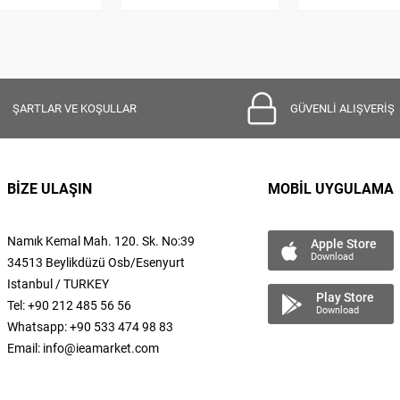
ŞARTLAR VE KOŞULLAR
GÜVENLİ ALIŞVERİŞ
BİZE ULAŞIN
MOBİL UYGULAMA
Namık Kemal
Mah.
120. Sk. No:39
Apple Store
Download
34513 Beylikdüzü Osb/Esenyurt
Istanbul / TURKEY
Play Store
Tel: +90 212 485 56 56
Download
Whatsapp: +90 533 474 98 83
Email:
info@ieamarket.com