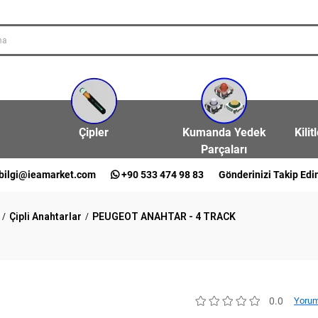
Çipler
Kumanda Yedek
Kilit
Parçaları
bilgi@ieamarket.com
+90 533 474 98 83
Gönderinizi Takip Edi
Çipli Anahtarlar
PEUGEOT ANAHTAR - 4 TRACK
0.0
Yorum