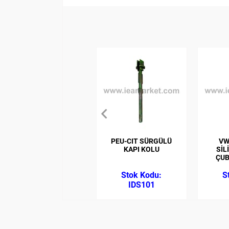
PEU-CIT SÜRGÜLÜ
VW
KAPI KOLU
SİL
ÇUB
IDS101