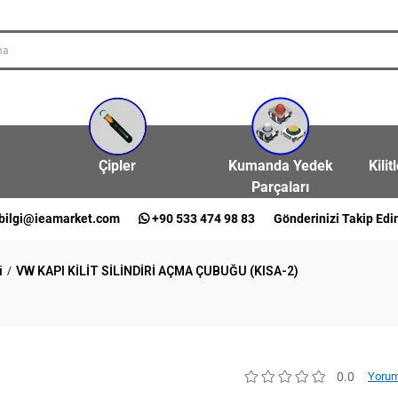
Çipler
Kumanda Yedek
Kilit
Parçaları
bilgi@ieamarket.com
+90 533 474 98 83
Gönderinizi Takip Edi
i
VW KAPI KİLİT SİLİNDİRİ AÇMA ÇUBUĞU (KISA-2)
0.0
Yorum