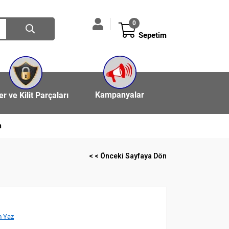
0
Sepetim
Kampanyalar
ler ve Kilit Parçaları
n
< < Önceki Sayfaya Dön
 Yaz