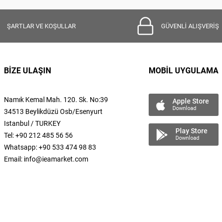
ŞARTLAR VE KOŞULLAR
GÜVENLİ ALIŞVERİŞ
BİZE ULAŞIN
MOBİL UYGULAMA
Namık Kemal
Mah.
120. Sk. No:39
Apple Store
Download
34513 Beylikdüzü Osb/Esenyurt
Istanbul / TURKEY
Play Store
Tel: +90 212 485 56 56
Download
Whatsapp: +90 533 474 98 83
Email:
info@ieamarket.com