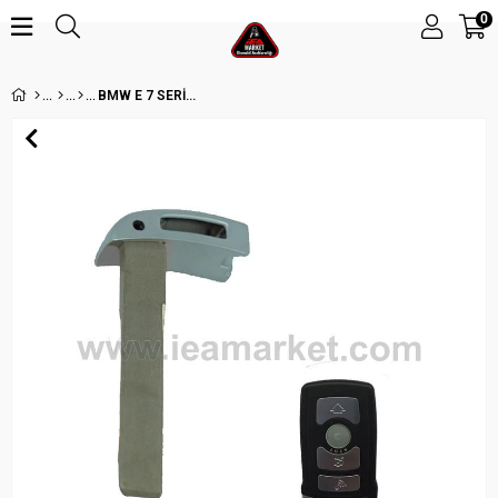
0
BMW E 7 SERİES ANAHTAR UCU