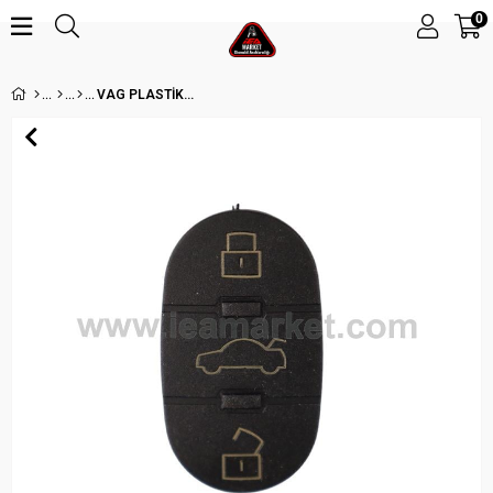
0
VAG PLASTİK 3 BUTON - YUVARLAK (5' Lİ)