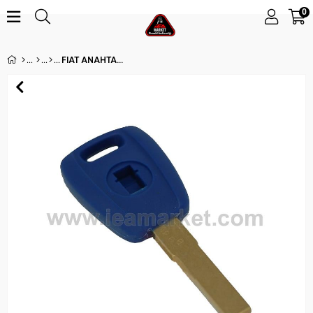
0
FIAT ANAHTAR – LASER (SIP22)