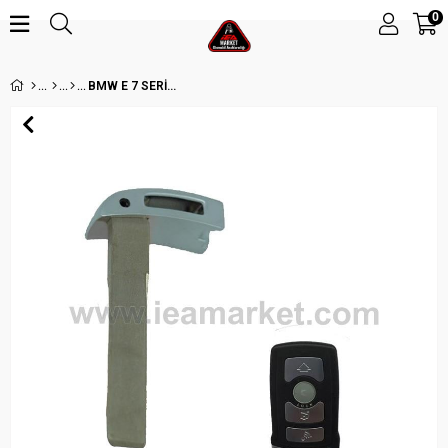
0
BMW E 7 SERİES ANAHTAR UCU