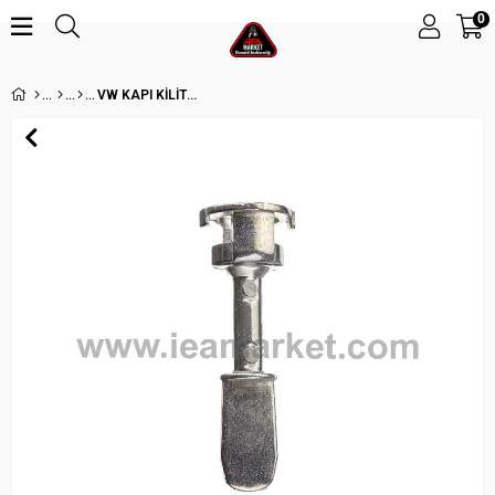
0
VW KAPI KİLİT SİLİNDİRİ AÇMA ÇUBUĞU (KISA-2)