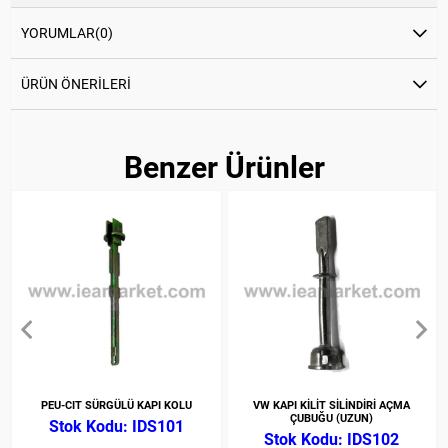
YORUMLAR
(0)
ÜRÜN ÖNERILERI
Benzer Ürünler
PEU-CIT SÜRGÜLÜ KAPI KOLU
VW KAPI KİLİT SİLİNDİRİ AÇMA
ÇUBUĞU (UZUN)
IDS101
IDS102